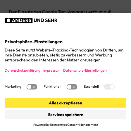
Der Einsatz des Google Tag Managers erfolgt auf
Grundlage von Art. 6 Abs. 1 lit. f DSGVO. Der
Websitebetreiber hat ein berechtigtes Interesse an
einer schnellen und unkomplizierten Einbindung und
Verwaltung verschiedener Tools auf seiner Website.
Sofern eine entsprechende Einwilligung abgefragt
wurde, erfolgt die Verarbeitung ausschließlich auf
Grundlage von Art. 6 Abs. 1 lit. a DSGVO; die
Einwilligung ist jederzeit widerrufbar.
Google Analytics
Diese Website nutzt Funktionen des
Webanalysedienstes Google Analytics. Anbieter ist
die Google Ireland Limited („Google“), Gordon House,
Barrow Street, Dublin 4, Irland.