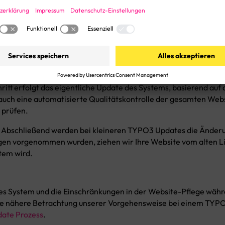
pdates analysieren wir Ihr bestehendes System, die damit ver
 Fragen für das TYPO3 Update.
:
Um das Live-System nicht zu „schädigen“ setzen wir eine 1-z
3 Updates durchzuführen. So können wir mögliche Risiken aufd
hritt erfolgt das eigentliche Update des Systems, basierend auf 
uch eine automatisierte Qualitätskontrolle der gesamten Websit
 prüfen.
Abschließend werden bei kleineren TYPO3 Updates die Änderu
gen vorgenommen wurden, ziehen wir Ihre Website vom alten Li
tem wird.
ndes System und die Einschränkungen in der Website-Pflege wä
ine nähere Betrachtung unserer Vorgehensweise bei einem TYP
ate Prozess
.