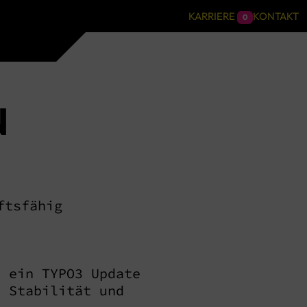
KARRIERE
KONTAKT
0
PROJEKT ANFRAGEN
+49 711 128968 - 0
N
MONEYMAKER
Marketing
Online Marketing
ftsfähig
Leadgenerierung
Branding
t ein TYPO3 Update
Controlling & Tracking
, Stabilität und