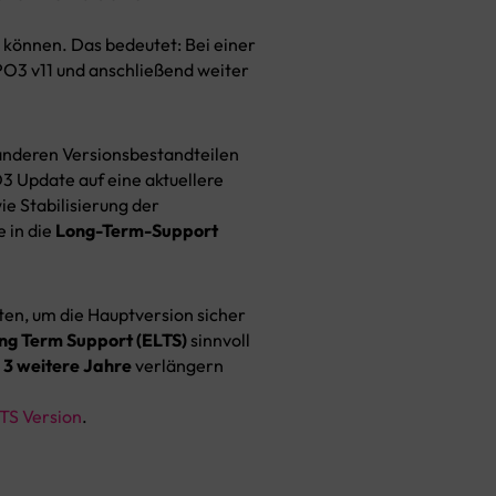
 können. Das bedeutet: Bei einer
PO3 v11 und anschließend weiter
n anderen Versionsbestandteilen
3 Update auf eine aktuellere
e Stabilisierung der
 in die
Long-Term-Support
ten, um die Hauptversion sicher
ng Term Support (ELTS)
sinnvoll
u 3 weitere Jahre
verlängern
TS Version
.