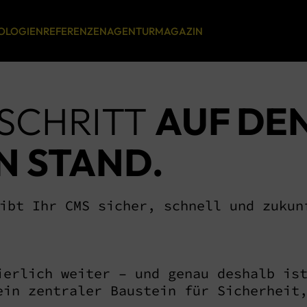
OLOGIEN
REFERENZEN
AGENTUR
MAGAZIN
 SCHRITT
AUF DE
CODE COUTURE
I LIKE!
Digital Platforms
Online Marketing
N STAND.
Digitalstrategie
SEO
ibt Ihr CMS sicher, schnell und zukun
Digitale Produktassistenten
GEO
Kunden-, Event- und Serviceportale
Google Ads
ierlich weiter – und genau deshalb is
Website Relaunch
Social Media Marketing
ein zentraler Baustein für Sicherheit