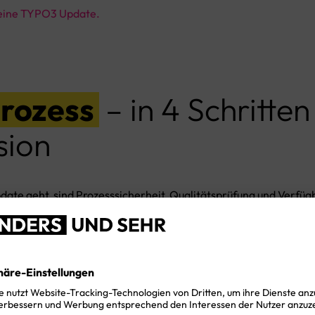
r eine TYPO3 Update.
rozess
– in 4 Schritten
sion
date geht, sind Prozesssicherheit, Qualitätsprüfung und Verf
exität aufweist, sollte man ein TYPO3 Update nicht unterschät
O3 Agentur
den richtigen Partner mit ins Boot zu holen. Als Sp
llen und Ihre Website sicher und ohne Probleme auf die nächst
r TYPO3 Update Prozess, basierend auf unserere langjährigen 