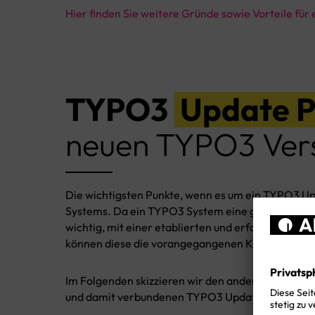
Hier finden Sie weitere Gründe sowie Vorteile fü
TYPO3
Update P
neuen TYPO3 Ver
Die wichtigsten Punkte, wenn es um ein TYPO3 Up
Systems. Da ein TYPO3 System eine gewisse Kompl
wichtig, mit einer etablierten und erfahrenen
TYP
können diese die vorangegangenen Kriterien erfü
Im Folgenden skizzieren wir den anders und seh
und damit verbundenen TYPO3 Updates: