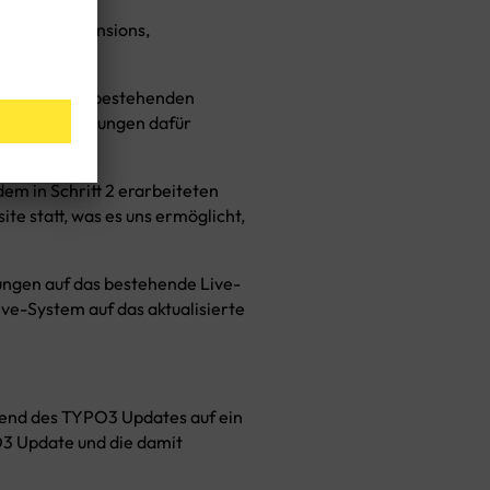
bundene Extensions,
u-1 Kopie des bestehenden
ecken und Lösungen dafür
dem in Schritt 2 erarbeiteten
e statt, was es uns ermöglicht,
ngen auf das bestehende Live-
ve-System auf das aktualisierte
hrend des TYPO3 Updates auf ein
O3 Update und die damit