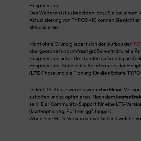
Hauptversion.
Des Weiteren ist zu beachten, dass Sie bei einem
Aktualisierung von TYPO3 v10 können Sie nicht ei
aktualisieren
Nicht ohne Grund gliedert sich der Aufbau der
TYP
übergeordnet und umfasst größere strukturelle Än
Hauptversion unter Umständen aufwendig ausfalle
Hauptversion. Sobald alle Kernfeatures der Haupt
(LTS)
Phase und die Planung für die nächste TYPO3
In der LTS-Phase werden weiterhin Minor-Versione
zu halten und zu optimieren. Nach dem
kostenfre
sein. Der Community-Support für eine LTS-Versio
(kostenpflichtig; Partner ggf. länger).
Wann eine ELTS-Version sinnvoll ist und welche Vor