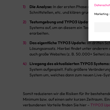
Die Analyse:
In der ersten Phase des TYPO3 U
Schnittstellen, etc. und klären grundlegende
Testumgebung und TYPO3 Update Probelauf
Systems auf, um an diesem ein Test des TYPO
erarbeiten.
Das eigentliche TYPO3 Update:
Im dritten Sc
Lösungsansatz. Hierbei findet unter anderem a
auch große Websites (z. B. 50.000+ Seiten) zu
Livegang des aktualisierten TYPO3 Systems:
System aufgespielt. Falls größere Veränderun
System um, welches dann zum neuen Live-Sys
Somit reduzieren wir die Risiken für Ihr bestehe
Minimum bzw. auf einen sehr kurzen Zeitraum. E
verbundenen Vorteile finden Sie hier –
TYPO3 Upd