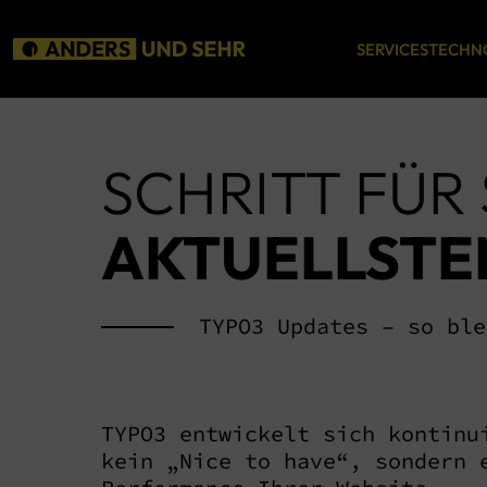
SERVICES
TECHN
SCHRITT FÜR
GAME CHANGER
HELLO, WORLD_
Kreation
Technik
AKTUELLSTE
Markenberatung
TYPO3
TYPO3 Updates – so ble
Konzeption
Pimcore
Design
Microsoft Azure
TYPO3 entwickelt sich kontinu
Usability Optimierung
WordPress
kein „Nice to have“, sondern 