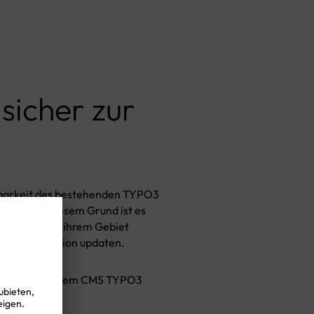
 sicher zur
ügbarkeit des bestehenden TYPO3
zen. Aus diesem Grund ist es
ezialisten auf ihrem Gebiet
e TYPO3 Version updaten.
Erfahrung mit dem CMS TYPO3