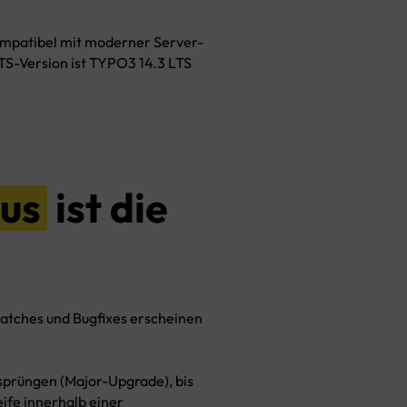
Social Media Recruiting
 kompatibel mit moderner Server-
TS-Version ist TYPO3 14.3 LTS
mus
ist die
Patches und Bugfixes erscheinen
ssprüngen (Major-Upgrade), bis
eife innerhalb einer