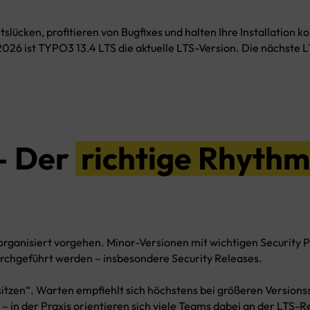
Wartung und Support
slücken, profitieren von Bugfixes und halten Ihre Installation
026 ist TYPO3 13.4 LTS die aktuelle LTS-Version. Die nächste L
Buchungssysteme
Online Shops
TYPO3 Intranet
– Der
richtige Rhyth
 organisiert vorgehen. Minor-Versionen mit wichtigen Security 
rchgeführt werden – insbesondere Security Releases.
ssitzen“. Warten empfiehlt sich höchstens bei größeren Version
t – in der Praxis orientieren sich viele Teams dabei an der LTS-R