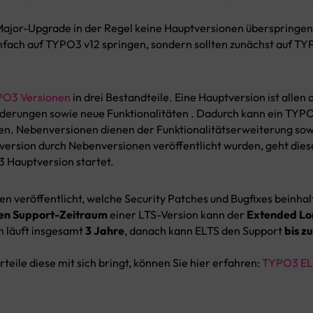
 Major-Upgrade in der Regel keine Hauptversionen überspringen
nfach auf TYPO3 v12 springen, sondern sollten zunächst auf TY
O3 Versionen
in drei Bestandteile. Eine Hauptversion ist alle
derungen sowie neue Funktionalitäten . Dadurch kann ein TYPO
n. Nebenversionen dienen der Funktionalitätserweiterung sowi
version durch Nebenversionen veröffentlicht wurden, geht diese
 Hauptversion startet.
n veröffentlicht, welche Security Patches und Bugfixes beinhal
ien Support-Zeitraum
einer LTS-Version kann der
Extended Lo
n läuft insgesamt
3 Jahre
, danach kann ELTS den Support
bis z
teile diese mit sich bringt, können Sie hier erfahren:
TYPO3 EL