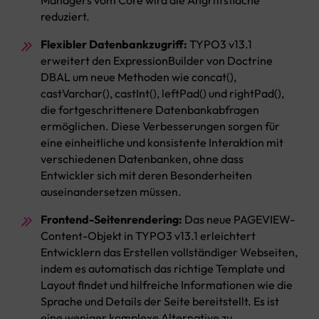
Managers vom Core wird die Angriffsfläche
reduziert.
Flexibler Datenbankzugriff:
TYPO3 v13.1
erweitert den ExpressionBuilder von Doctrine
DBAL um neue Methoden wie concat(),
castVarchar(), castInt(), leftPad() und rightPad(),
die fortgeschrittenere Datenbankabfragen
ermöglichen. Diese Verbesserungen sorgen für
eine einheitliche und konsistente Interaktion mit
verschiedenen Datenbanken, ohne dass
Entwickler sich mit deren Besonderheiten
auseinandersetzen müssen.
Frontend-Seitenrendering:
Das neue PAGEVIEW-
Content-Objekt in TYPO3 v13.1 erleichtert
Entwicklern das Erstellen vollständiger Webseiten,
indem es automatisch das richtige Template und
Layout findet und hilfreiche Informationen wie die
Sprache und Details der Seite bereitstellt. Es ist
eine weniger komplexe Alternative zu